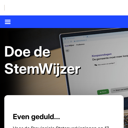
Doe de
StemWijzer
Even geduld...